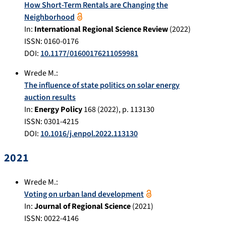
How Short-Term Rentals are Changing the
Neighborhood
In:
International Regional Science Review
(
2022
)
ISSN: 0160-0176
DOI:
10.1177/01600176211059981
Wrede M.
:
The influence of state politics on solar energy
auction results
In:
Energy Policy
168
(
2022
), p.
113130
ISSN: 0301-4215
DOI:
10.1016/j.enpol.2022.113130
2021
Wrede M.
:
Voting on urban land development
In:
Journal of Regional Science
(
2021
)
ISSN: 0022-4146