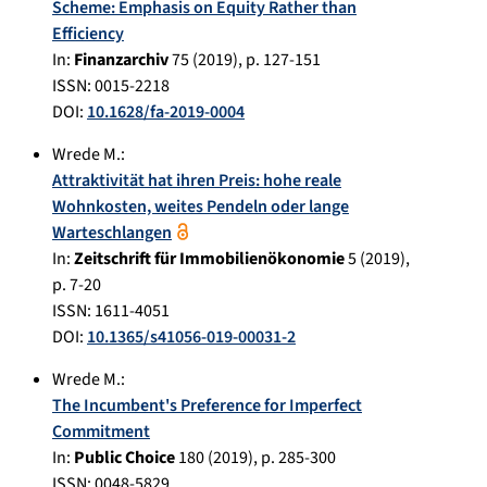
Scheme: Emphasis on Equity Rather than
Efficiency
In:
Finanzarchiv
75
(
2019
), p.
127-151
ISSN: 0015-2218
DOI:
10.1628/fa-2019-0004
Wrede M.
:
Attraktivität hat ihren Preis: hohe reale
Wohnkosten, weites Pendeln oder lange
Warteschlangen
In:
Zeitschrift für Immobilienökonomie
5
(
2019
),
p.
7-20
ISSN: 1611-4051
DOI:
10.1365/s41056-019-00031-2
Wrede M.
:
The Incumbent's Preference for Imperfect
Commitment
In:
Public Choice
180
(
2019
), p.
285-300
ISSN: 0048-5829