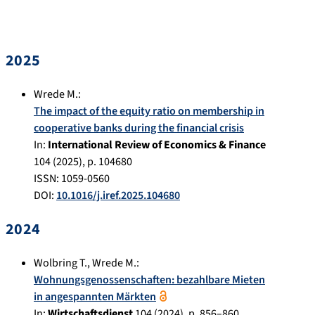
2025
Wrede M.
:
The impact of the equity ratio on membership in
cooperative banks during the financial crisis
In:
International Review of Economics & Finance
104
(
2025
), p.
104680
ISSN: 1059-0560
DOI:
10.1016/j.iref.2025.104680
2024
Wolbring T.
,
Wrede M.
:
Wohnungsgenossenschaften: bezahlbare Mieten
in angespannten Märkten
In:
Wirtschaftsdienst
104
(
2024
), p.
856–860