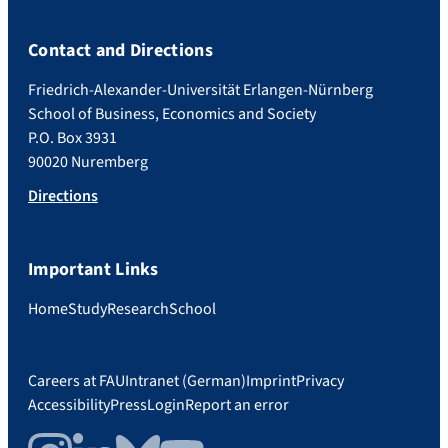
Contact and Directions
Friedrich-Alexander-Universität Erlangen-Nürnberg
School of Business, Economics and Society
P.O. Box 3931
90020 Nuremberg
Directions
Important Links
Home
Study
Research
School
Careers at FAU
Intranet (German)
Imprint
Privacy
Accessibility
Press
Login
Report an error
Instagram
LinkedIn
Bluesky
YouTube