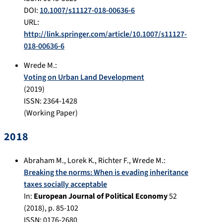
DOI:
10.1007/s11127-018-00636-6
URL:
http://link.springer.com/article/10.1007/s11127-
018-00636-6
Wrede M.
:
Voting on Urban Land Development
(
2019
)
ISSN: 2364-1428
(Working Paper)
2018
Abraham M.
,
Lorek K.
,
Richter F.
,
Wrede M.
:
Breaking the norms: When is evading inheritance
taxes socially acceptable
In:
European Journal of Political Economy
52
(
2018
), p.
85-102
ISSN: 0176-2680