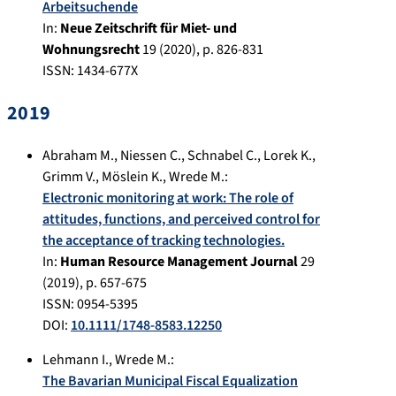
Arbeitsuchende
In:
Neue Zeitschrift für Miet- und
Wohnungsrecht
19
(
2020
), p.
826-831
ISSN: 1434-677X
2019
Abraham M.
,
Niessen C.
,
Schnabel C.
,
Lorek K.
,
Grimm V.
,
Möslein K.
,
Wrede M.
:
Electronic monitoring at work: The role of
attitudes, functions, and perceived control for
the acceptance of tracking technologies.
In:
Human Resource Management Journal
29
(
2019
), p.
657-675
ISSN: 0954-5395
DOI:
10.1111/1748-8583.12250
Lehmann I.
,
Wrede M.
:
The Bavarian Municipal Fiscal Equalization