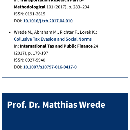
Methodological
101
(
2017
), p.
283–294
ISSN: 0191-2615
DOI:
10.1016/j.trb.2017.04.010
Wrede M.
,
Abraham M.
,
Richter F.
,
Lorek K.
:
Collusive Tax Evasion and Social Norms
In:
International Tax and Public Finance
24
(
2017
), p.
179-197
ISSN: 0927-5940
DOI:
10.1007/s10797-016-9417-0
Prof. Dr.
Matthias
Wrede