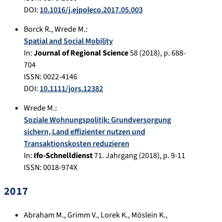
DOI:
10.1016/j.ejpoleco.2017.05.003
Borck R.
,
Wrede M.
:
Spatial and Social Mobility
In:
Journal of Regional Science
58
(
2018
), p.
688-
704
ISSN: 0022-4146
DOI:
10.1111/jors.12382
Wrede M.
:
Soziale Wohnungspolitik: Grundversorgung
sichern, Land effizienter nutzen und
Transaktionskosten reduzieren
In:
Ifo-Schnelldienst
71. Jahrgang
(
2018
), p.
9-11
ISSN: 0018-974X
2017
Abraham M.
,
Grimm V.
,
Lorek K.
,
Möslein K.
,