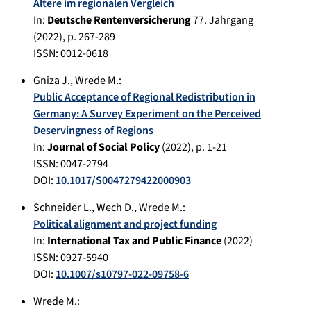
Ältere im regionalen Vergleich
In:
Deutsche Rentenversicherung
77. Jahrgang
(
2022
), p.
267-289
ISSN: 0012-0618
Gniza J.
,
Wrede M.
:
Public Acceptance of Regional Redistribution in
Germany: A Survey Experiment on the Perceived
Deservingness of Regions
In:
Journal of Social Policy
(
2022
), p.
1-21
ISSN: 0047-2794
DOI:
10.1017/S0047279422000903
Schneider L.
,
Wech D.
,
Wrede M.
:
Political alignment and project funding
In:
International Tax and Public Finance
(
2022
)
ISSN: 0927-5940
DOI:
10.1007/s10797-022-09758-6
Wrede M.
: