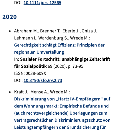
DOI:
10.1111/jors.12565
2020
Abraham M.
,
Brenner T.
,
Eberle J.
,
Gniza J.
,
Lehmann I.
,
Wardenburg S.
,
Wrede M.
:
Gerechtigkeit schlägt Effizienz: Prinzipien der
regionalen Umverteilung
In:
Sozialer Fortschritt: unabhängige Zeitschrift
für Sozialpolitik
69
(
2020
), p.
73-95
ISSN: 0038-609X
DOI:
10.3790/sfo.69.2.73
Kraft J.
,
Mense A.
,
Wrede M.
:
Diskriminierung von „Hartz IV-Empfängern“ auf
dem Wohnungsmarkt: Empirische Befunde und
(auch rechtsvergleichende) Überlegungen zum
vertragsrechtlichen Diskriminierungsschutz von
Leistungsempfängern der Grundsicherung für