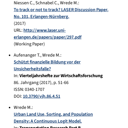
Niessen C.
,
Schnabel C.
,
Wrede M.
:
To track or not to track? LASER Discussion Paper,
No. 101, Erlangen-Nürnberg.
(
2017
)
URL:
http://www.laser.uni-
erlangen.de/papers/paper/297.pdf
(Working Paper)
Aufenanger T.
,
Wrede M.
:
Schützt finanzielle Bildung vor der
Unsicherheitsfalle?
In:
Vierteljahrshefte zur Wirtschaftsforschung
86. Jahrgang
(
2017
), p.
51-66
ISSN: 0340-1707
DOI:
10.3790/vjh.86.4.51
Wrede M.
:
Urban Land Use, Sorting, and Population
Density: A Continuous Logit Model.
In:
Transportation Research Part B-