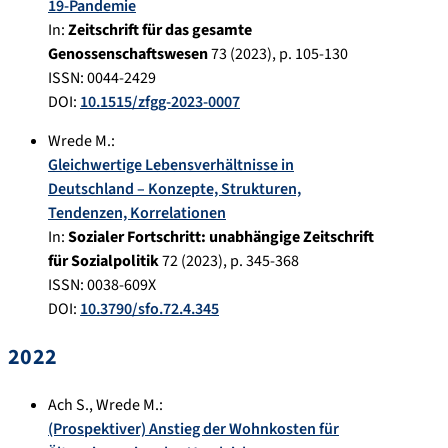
19-Pandemie
In:
Zeitschrift für das gesamte
Genossenschaftswesen
73
(
2023
), p.
105-130
ISSN: 0044-2429
DOI:
10.1515/zfgg-2023-0007
Wrede M.
:
Gleichwertige Lebensverhältnisse in
Deutschland – Konzepte, Strukturen,
Tendenzen, Korrelationen
In:
Sozialer Fortschritt: unabhängige Zeitschrift
für Sozialpolitik
72
(
2023
), p.
345-368
ISSN: 0038-609X
DOI:
10.3790/sfo.72.4.345
2022
Ach S.
,
Wrede M.
:
(Prospektiver) Anstieg der Wohnkosten für